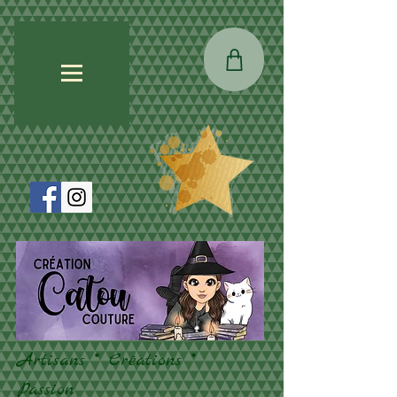
Artisans * Créations *
Passion