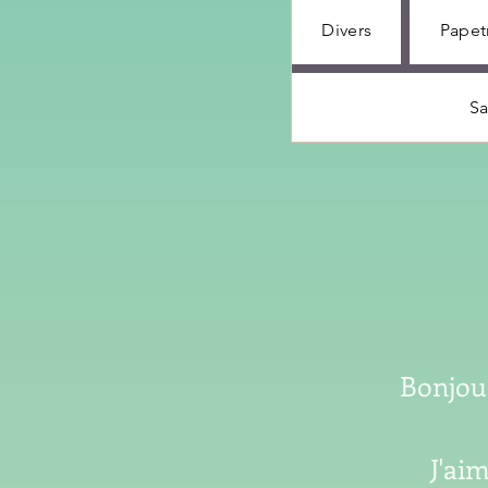
Divers
Papet
Sa
Bonjour
J'ai