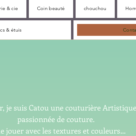
rie & cie
Coin beauté
chouchou
Horr
cs & étuis
Conta
, je suis Catou une couturière Artistiqu
passionnée de couture.
me jouer avec les textures et couleurs…