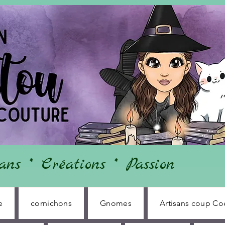
ans * Créations * Passion
e
cornichons
Gnomes
Artisans coup Co