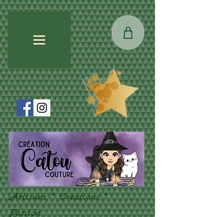
Artisans * Créations *
Passion