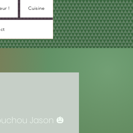
eur !
Cuisine
ct
uchou Jason 🎃