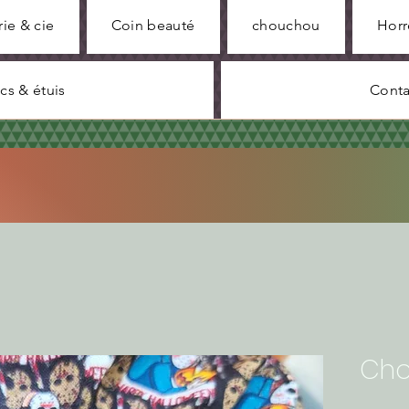
rie & cie
Coin beauté
chouchou
Horr
cs & étuis
Conta
Cho