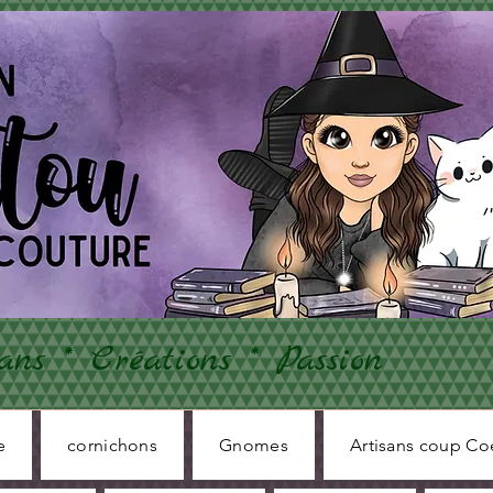
ans * Créations * Passion
e
cornichons
Gnomes
Artisans coup Co