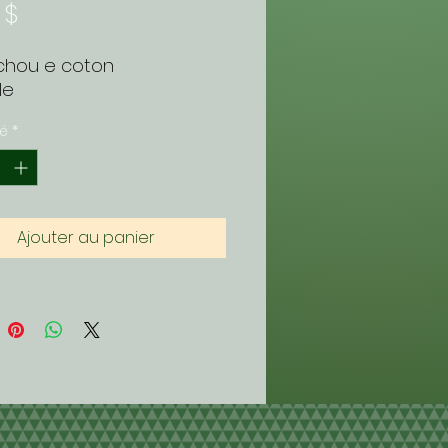
Prix
 $
hou e coton
le
té
*
Ajouter au panier