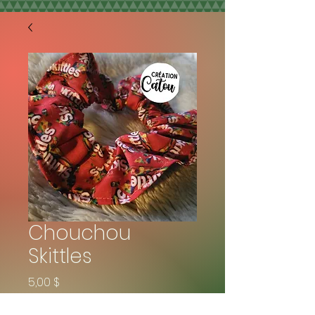
Chouchou
Skittles
Prix
5,00 $
Quantité
*