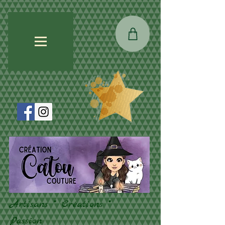
Artisans * Créations *
Passion