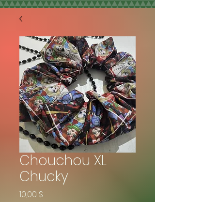
Chouchou XL
Chucky
Prix
10,00 $
Quantité
*