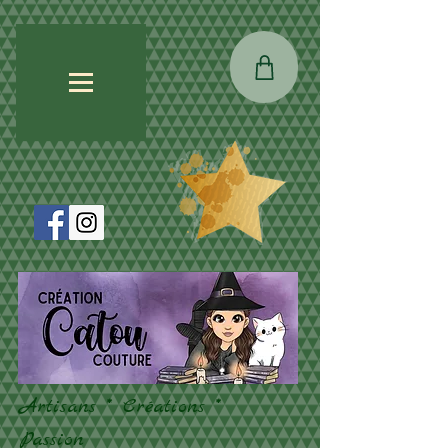
Artisans * Créations *
Passion