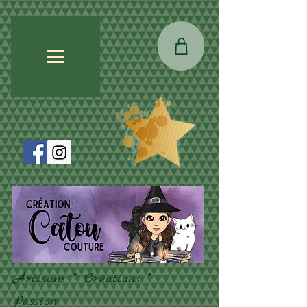
Artisans * Créations *
Passion