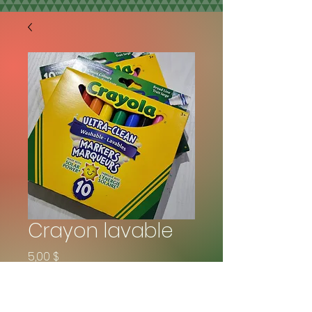
Crayon lavable
Prix
5,00 $
Quantité
*