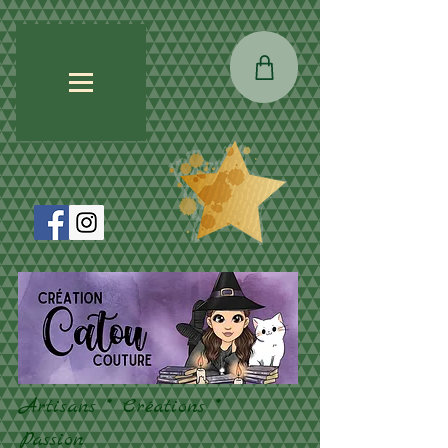
Artisans * Créations *
Passion