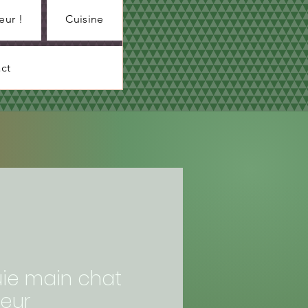
eur !
Cuisine
ct
uie main chat
reur