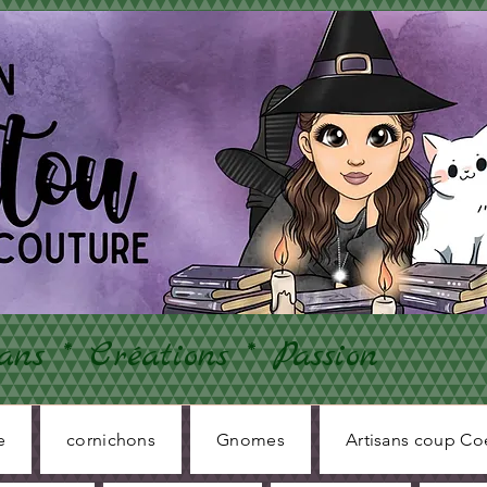
ans * Créations * Passion
e
cornichons
Gnomes
Artisans coup Co