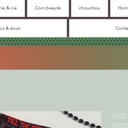
rie & cie
Coin beauté
chouchou
Horr
cs & étuis
Conta
Ess
hor