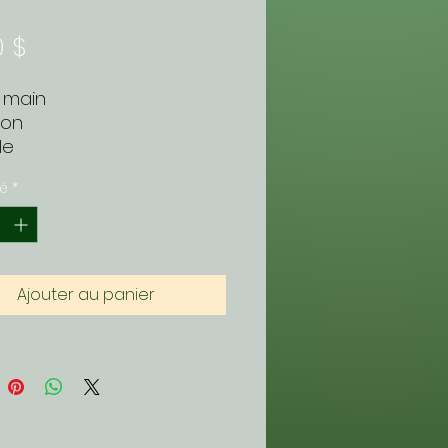
Prix
0 $
e main
ton
le
té
*
 sujette à varier
Ajouter au panier