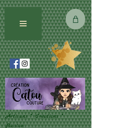
Artisans * Créations *
Passion