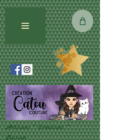
Artisans * Créations *
Passion