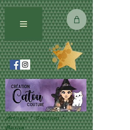
Artisans * Créations *
Passion