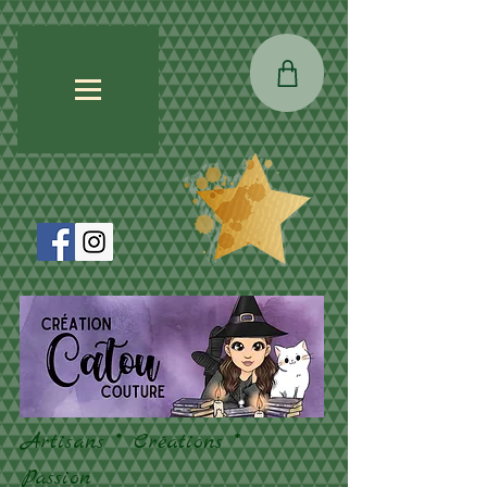
Artisans * Créations *
Passion