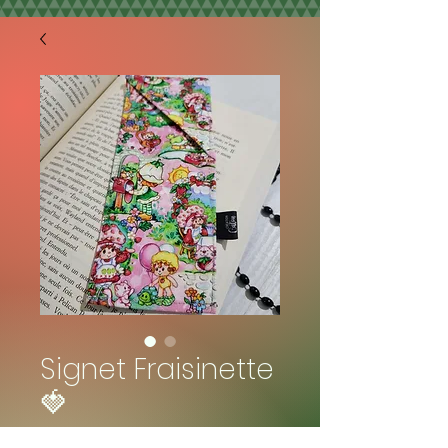
Signet Fraisinette
🍓
Prix
4,50 $