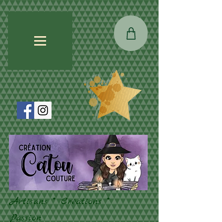
Artisans * Créations *
Passion