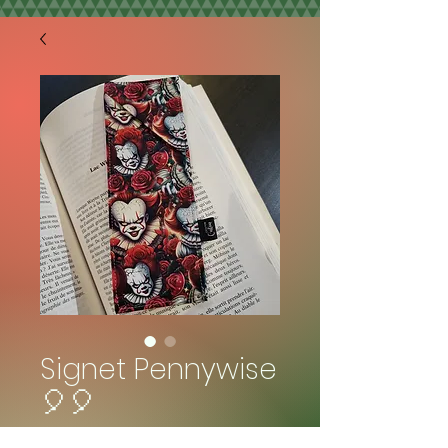
Signet Pennywise
🎈🎈
Prix
4,50 $